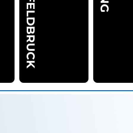
FÜRSTENFELDBRUCK
09.00
/
21.00
-
So
Uhr
21.00
Uhr