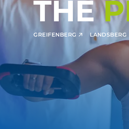
THE
P
GREIFENBERG
LANDSBERG