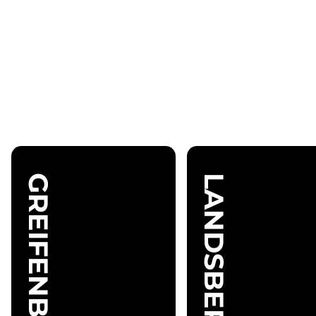
GREIFENBERG
LANDSBERG
Mo
06.30 -
-
23.00
Mo - Fr
Fr
Uhr
Sa
09.00 -
/
21.00