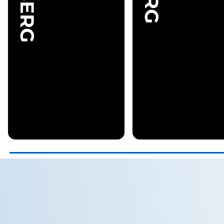
So
Uhr
Sa / So &
Feiertage