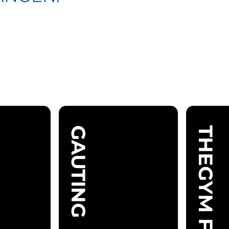
GAUTING
THEGYM FFB
Mo - Fr
06.00
06.00 -
-
24.00
22.30
Uhr
Uhr
Sa / So /
06.00
Feiertage
-