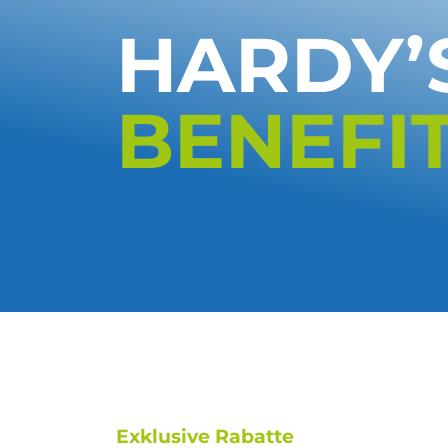
HARDY’
BENEFI
Exklusive Rabatte