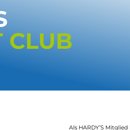
S
T
CLUB
Als HARDY’S Mitglied