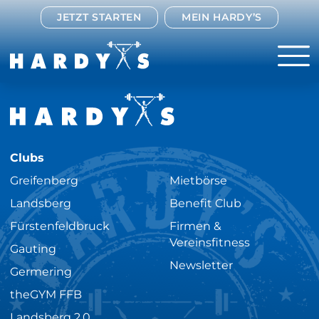
JETZT STARTEN
MEIN HARDY’S
Clubs
Greifenberg
Mietbörse
Landsberg
Benefit Club
Fürstenfeldbruck
Firmen &
Vereinsfitness
Gauting
Newsletter
Germering
theGYM FFB
Landsberg 2.0